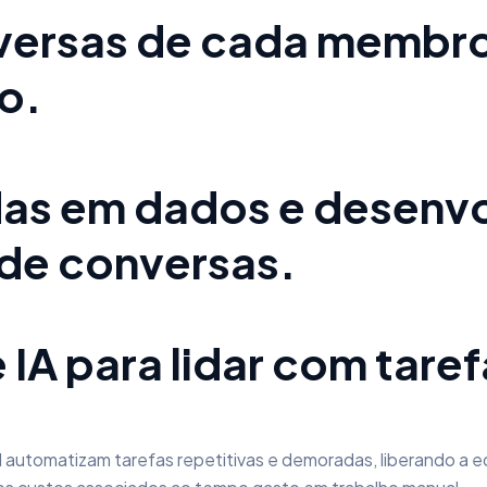
versas de cada membro
o.
s em dados e desenvol
de conversas.
IA para lidar com taref
cial automatizam tarefas repetitivas e demoradas, liberando a